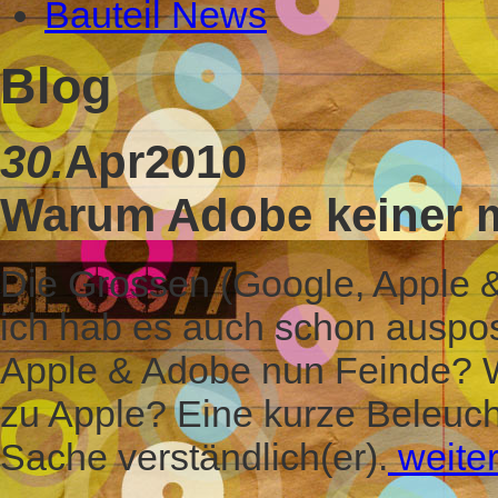
Bauteil News
Blog
30.
Apr
2010
Warum Adobe keiner m
Die Grossen (Google, Apple & 
ich hab es auch schon ausposau
Apple & Adobe nun Feinde? Wi
zu Apple? Eine kurze Beleuch
Sache verständlich(er).
weite