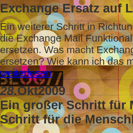
Exchange Ersatz auf L
Ein weiterer Schritt in Richtu
die Exchange Mail Funktional
ersetzen. Was macht Exchang
ersetzen? Wie kann ich das m
weiterlesen
28.
Okt
2009
Ein großer Schritt für 
Schritt für die Mensch