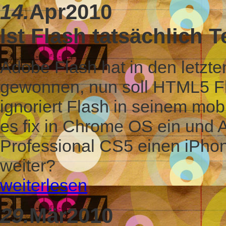
14.
Apr
2010
Ist Flash tatsächlich 
Adobe Flash hat in den letzt
gewonnen, nun soll HTML5 F
ignoriert Flash in seinem mo
es fix in Chrome OS ein und A
Professional CS5 einen iPho
weiter?
weiterlesen
29.
Mär
2010