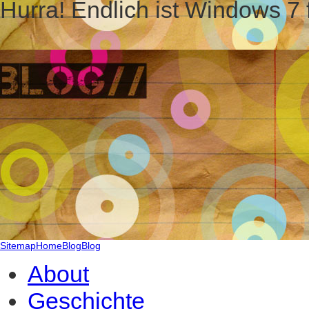
Hurra! Endlich ist Windows 7 f
Sitemap
Home
Blog
Blog
About
Geschichte